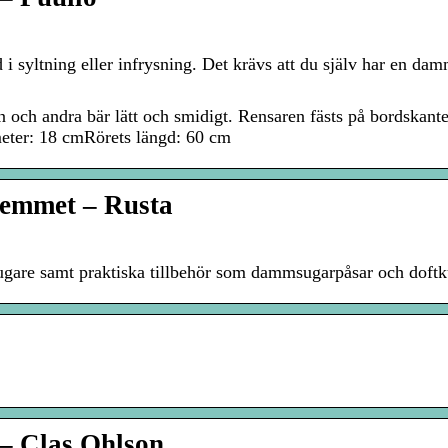
i syltning eller infrysning. Det krävs att du själv har en da
 och andra bär lätt och smidigt. Rensaren fästs på bordskan
ameter: 18 cmRörets längd: 60 cm
hemmet – Rusta
ugare samt praktiska tillbehör som dammsugarpåsar och doftku
– Clas Ohlson