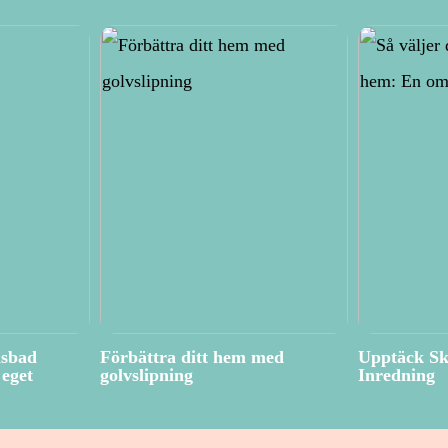
isbad
Förbättra ditt hem med
Upptäck Sk
eget
golvslipning
Inredning