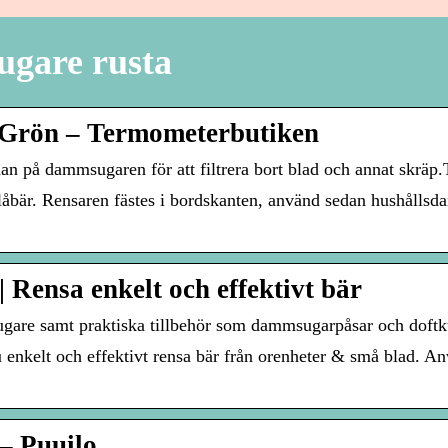
ugare rusta
 Grön – Termometerbutiken
an på dammsugaren för att filtrera bort blad och annat skräp
blåbär. Rensaren fästes i bordskanten, använd sedan hushållsda
Rensa enkelt och effektivt bär
ugare samt praktiska tillbehör som dammsugarpåsar och doftku
enkelt och effektivt rensa bär från orenheter & små blad. A
– Puuilo