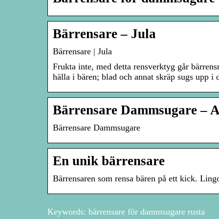
Bärrensare – Jula
Bärrensare | Jula
Frukta inte, med detta rensverktyg går bärrens
hälla i bären; blad och annat skräp sugs upp 
Bärrensare Dammsugare – A
Bärrensare Dammsugare
En unik bärrensare
Bärrensaren som rensa bären på ett kick. Lingon
Keywords: bärrensare för dammsugare rusta