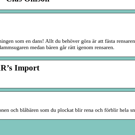
ningen som en dans! Allt du behöver göra är att fästa rensar
i dammsugaren medan bären går rätt igenom rensaren.
R’s Import
en och blåbären som du plockat blir rena och förblir hela snab