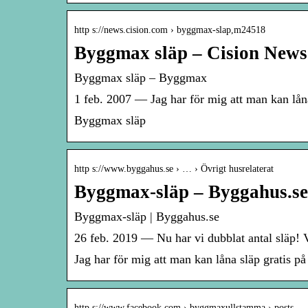
http s://news.cision.com › byggmax-slap,m24518
Byggmax släp – Cision News
Byggmax släp – Byggmax
1 feb. 2007 — Jag har för mig att man kan lån
Byggmax släp
http s://www.byggahus.se › … › Övrigt husrelaterat
Byggmax-släp – Byggahus.se
Byggmax-släp | Byggahus.se
26 feb. 2019 — Nu har vi dubblat antal släp! V
Jag har för mig att man kan låna släp gratis 
http s://www.facebook.com › byggmaxullstamma › posts