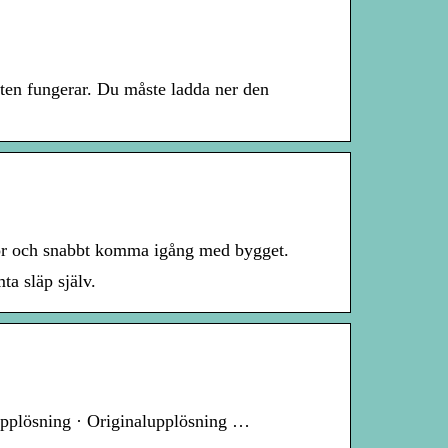
sten fungerar. Du måste ladda ner den
varor och snabbt komma igång med bygget.
a släp själv.
upplösning · Originalupplösning …