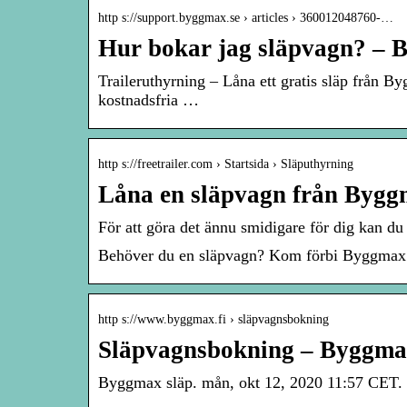
http s://support.byggmax.se › articles › 360012048760-…
Hur bokar jag släpvagn? – 
Traileruthyrning – Låna ett gratis släp från B
kostnadsfria …
http s://freetrailer.com › Startsida › Släputhyrning
Låna en släpvagn från Bygg
För att göra det ännu smidigare för dig kan du
Behöver du en släpvagn? Kom förbi Byggmax och
http s://www.byggmax.fi › släpvagnsbokning
Släpvagnsbokning – Byggm
Byggmax släp. mån, okt 12, 2020 11:57 CET. 