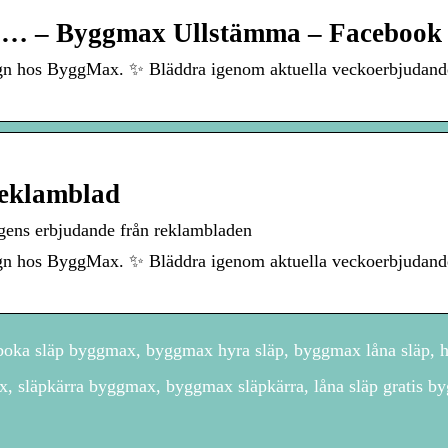
äp!… – Byggmax Ullstämma – Facebook
agn hos ByggMax. ✨ Bläddra igenom aktuella veckoerbjudande
eklamblad
 erbjudande från reklambladen
agn hos ByggMax. ✨ Bläddra igenom aktuella veckoerbjudande
oka släp byggmax, byggmax hyra släp, byggmax låna släp, h
 släpkärra byggmax, byggmax släpkärra, låna släp gratis b