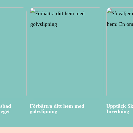
isbad
Förbättra ditt hem med
Upptäck Sk
eget
golvslipning
Inredning