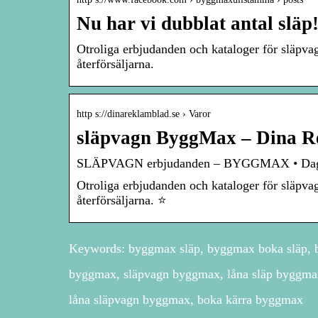
Nu har vi dubblat antal sl
Otroliga erbjudanden och kataloger för släpv
återförsäljarna.
http s://dinareklamblad.se › Varor
släpvagn ByggMax – Dina R
SLÄPVAGN erbjudanden – BYGGMAX • Dagens
Otroliga erbjudanden och kataloger för släpv
återförsäljarna. ⭐
Keywords: byggmax släp, byggmax boka släp, b
byggmax, släpvagn byggmax, låna släp byggmax,
låna släpvagn byggmax, boka kärra byggmax