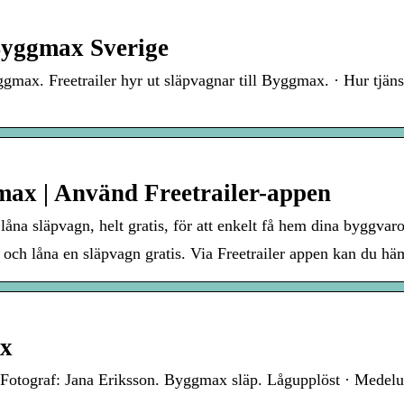
Byggmax Sverige
yggmax. Freetrailer hyr ut släpvagnar till Byggmax. · Hur tjän
max | Använd Freetrailer-appen
 låna släpvagn, helt gratis, för att enkelt få hem dina bygg
 låna en släpvagn gratis. Via Freetrailer appen kan du hämt
ax
Fotograf: Jana Eriksson. Byggmax släp. Lågupplöst · Medel