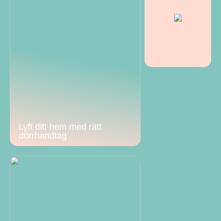
Lyft ditt hem med rätt
dörrhandtag