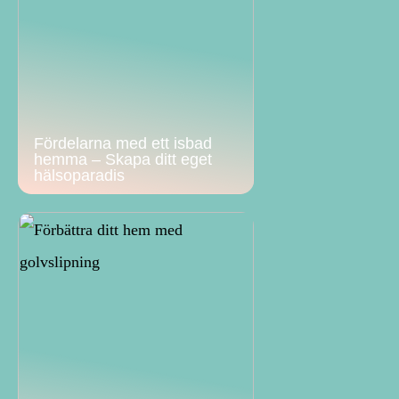
Fördelarna med ett isbad
hemma – Skapa ditt eget
hälsoparadis