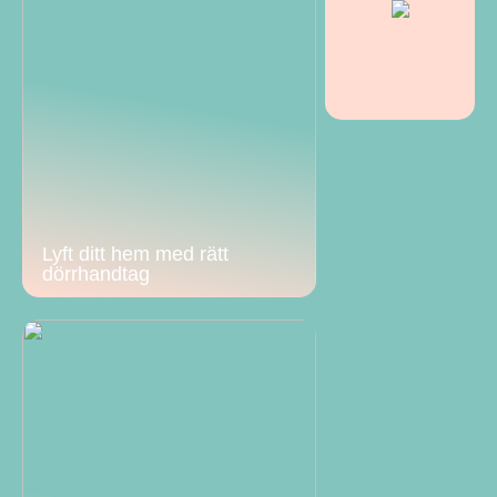
Lyft ditt hem med rätt
dörrhandtag