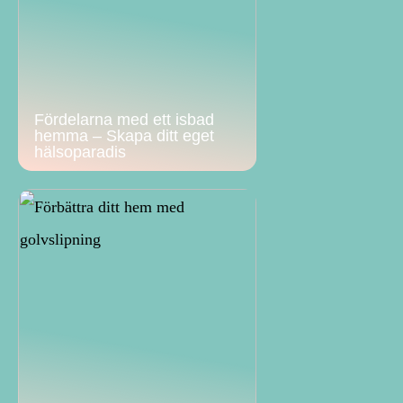
Fördelarna med ett isbad
hemma – Skapa ditt eget
hälsoparadis