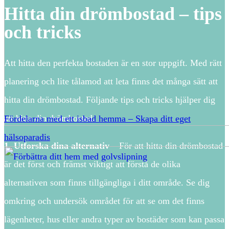
Hitta din drömbostad – tips
och tricks
Att hitta den perfekta bostaden är en stor uppgift. Med rätt
planering och lite tålamod att leta finns det många sätt att
hitta din drömbostad. Följande tips och tricks hjälper dig
att hitta din drömbostad.
Fördelarna med ett isbad hemma – Skapa ditt eget
hälsoparadis
1. Utforska dina alternativ
– För att hitta din drömbostad
är det först och främst viktigt att förstå de olika
alternativen som finns tillgängliga i ditt område. Se dig
omkring och undersök området för att se om det finns
lägenheter, hus eller andra typer av bostäder som kan passa