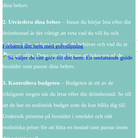
dina behov.
2. Utvärdera dina behov
– Innan du börjar leta efter din
drömbostad är det viktigt att veta vad du vill ha och
behöver. Gör en lista över det du behöver och vad du är
Förbättra ditt hem med golvslipning
villig att offra. Detta gör det lättare att fokusera på de
bostäder som passar dina behov.
3. Kontrollera budgeten
– Budgeten är ett av de
viktigaste stegen när du letar efter din drömbostad. Se till
att du har en realistisk budget som du kan hålla dig till.
Undersök priserna på bostäder i området och sätt
realistiska priser för att hitta en bostad som passar inom