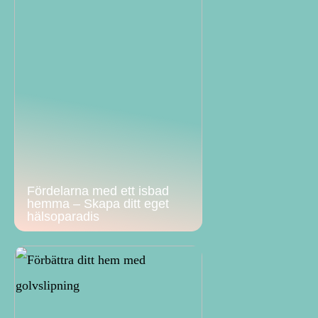
Fördelarna med ett isbad
hemma – Skapa ditt eget
hälsoparadis