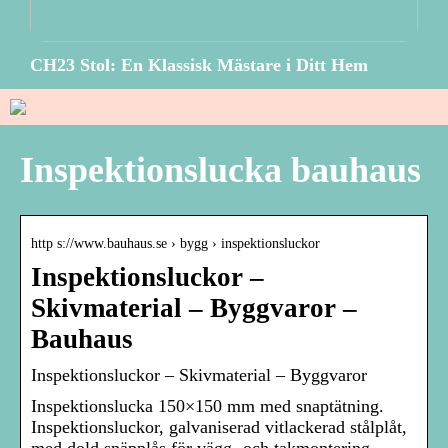
CH23 Stol: En Klassisk Mästare i Ditt Hem
Inspektionslucka bauhaus
http s://www.bauhaus.se › bygg › inspektionsluckor
Inspektionsluckor –
Skivmaterial – Byggvaror –
Bauhaus
Inspektionsluckor – Skivmaterial – Byggvaror
Inspektionslucka 150×150 mm med snaptätning.
Inspektionsluckor, galvaniserad vitlackerad stålplåt,
med dold snäpplås för vägg- och takmontering.