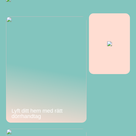
Lyft ditt hem med rätt
dörrhandtag