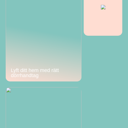
Lyft ditt hem med rätt
dörrhandtag