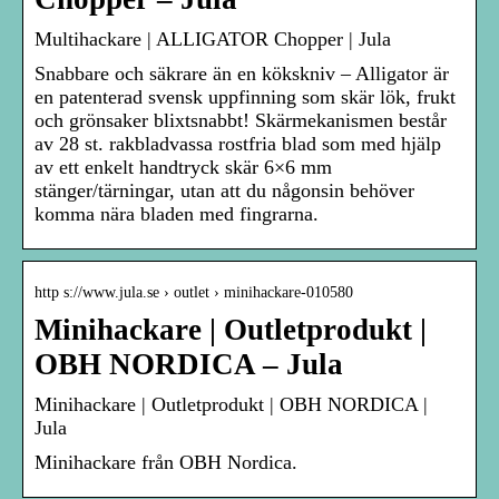
Multihackare | ALLIGATOR Chopper | Jula
Snabbare och säkrare än en kökskniv – Alligator är
en patenterad svensk uppfinning som skär lök, frukt
och grönsaker blixtsnabbt! Skärmekanismen består
av 28 st. rakbladvassa rostfria blad som med hjälp
av ett enkelt handtryck skär 6×6 mm
stänger/tärningar, utan att du någonsin behöver
komma nära bladen med fingrarna.
http s://www.jula.se › outlet › minihackare-010580
Minihackare | Outletprodukt |
OBH NORDICA – Jula
Minihackare | Outletprodukt | OBH NORDICA |
Jula
Minihackare från OBH Nordica.