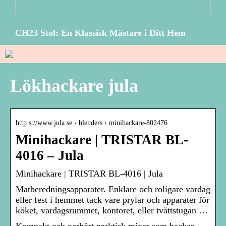
CH23 Stol: En Klassisk Mästare i Ditt Hem
Lökhackare jula
http s://www.jula.se › blenders › minihackare-802476
Minihackare | TRISTAR BL-
4016 – Jula
Minihackare | TRISTAR BL-4016 | Jula
Matberedningsapparater. Enklare och roligare vardag
eller fest i hemmet tack vare prylar och apparater för
köket, vardagsrummet, kontoret, eller tvättstugan …
Kompakt och oerhört praktisk mixer som hackar