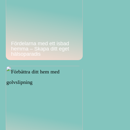
Fördelarna med ett isbad
hemma – Skapa ditt eget
hälsoparadis