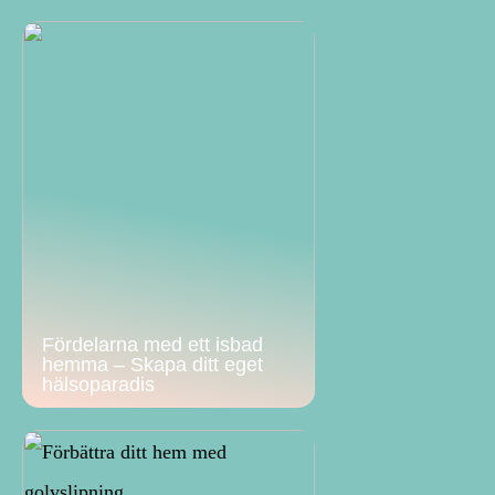
Fördelarna med ett isbad
hemma – Skapa ditt eget
hälsoparadis