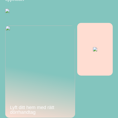
Lyft ditt hem med rätt
dörrhandtag