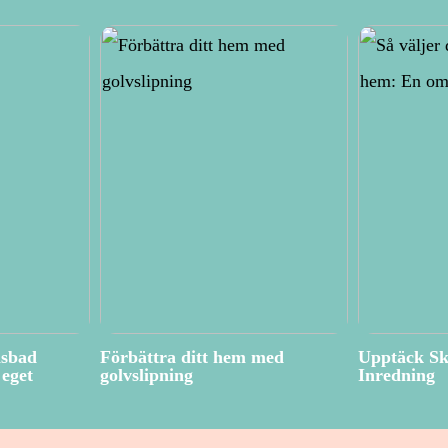
isbad
Förbättra ditt hem med
Upptäck Sk
eget
golvslipning
Inredning