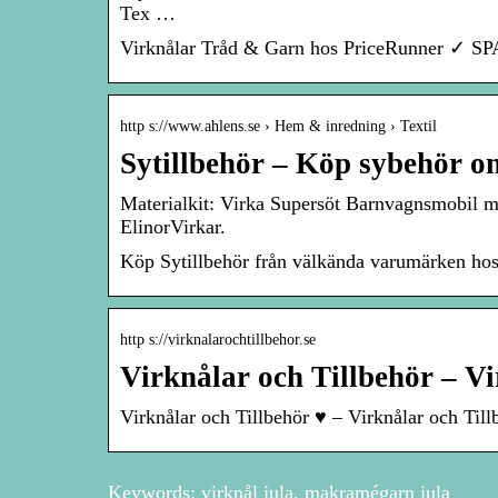
Tex …
Virknålar Tråd & Garn hos PriceRunner ✓ SPA
http s://www.ahlens.se › Hem & inredning › Textil
Sytillbehör – Köp sybehör on
Materialkit: Virka Supersöt Barnvagnsmobil m 
ElinorVirkar.
Köp Sytillbehör från välkända varumärken hos 
http s://virknalarochtillbehor.se
Virknålar och Tillbehör – Vi
Virknålar och Tillbehör ♥ – Virknålar och Till
Keywords: virknål jula, makramégarn jula