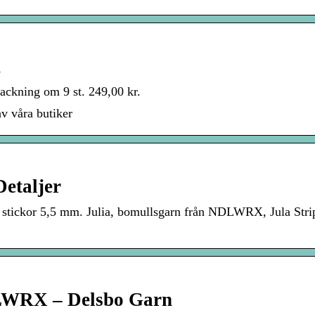
n
ackning om 9 st. 249,00 kr.
av våra butiker
Detaljer
ckor 5,5 mm. Julia, bomullsgarn från NDLWRX, Jula Stripes, J
DLWRX – Delsbo Garn