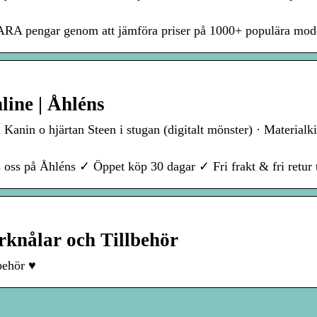
RA pengar genom att jämföra priser på 1000+ populära mode
line | Åhléns
Kanin o hjärtan Steen i stugan (digitalt mönster) · Material
oss på Åhléns ✓ Öppet köp 30 dagar ✓ Fri frakt & fri retur t
rknålar och Tillbehör
behör ♥