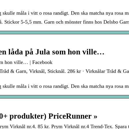
g skulle måla i vitt o rosa randigt. Den ska matcha nya rosa m
må. Stickor 5-5,5 mm. Garn och mönster finns hos Delsbo Garn
en låda på Jula som hon ville…
som hon ville… | Facebook
Tråd & Garn, Virknål, Sticknål. 286 kr · Virknålar Tråd & 
g skulle måla i vitt o rosa randigt. Den ska matcha nya rosa m
0+ produkter) PriceRunner »
ym Virknål nr.4. 85 kr. Prym Virknål nr.4 Trend-Tex. Spara ti