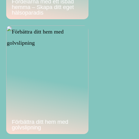
Fördelarna med ett isbad
hemma – Skapa ditt eget
hälsoparadis
Förbättra ditt hem med
golvslipning