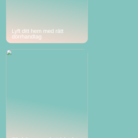
Lyft ditt hem med rätt
dörrhandtag