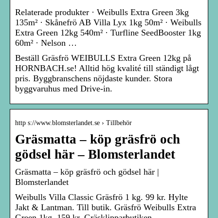
Relaterade produkter · Weibulls Extra Green 3kg
135m² · Skånefrö AB Villa Lyx 1kg 50m² · Weibulls
Extra Green 12kg 540m² · Turfline SeedBooster 1kg
60m² · Nelson …
Beställ Gräsfrö WEIBULLS Extra Green 12kg på
HORNBACH.se! Alltid hög kvalité till ständigt lågt
pris. Byggbranschens nöjdaste kunder. Stora
byggvaruhus med Drive-in.
http s://www.blomsterlandet.se › Tillbehör
Gräsmatta – köp gräsfrö och
gödsel här – Blomsterlandet
Gräsmatta – köp gräsfrö och gödsel här |
Blomsterlandet
Weibulls Villa Classic Gräsfrö 1 kg. 99 kr. Hylte
Jakt & Lantman. Till butik. Gräsfrö Weibulls Extra
Green 1kg. 159 kr. Gräsklipparbutiken.