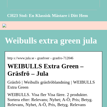
CH23 Stol: En Klassisk Mästare i Ditt Hem
Weibulls extra green jula
http s://www.jula.se › grasfroer › grasfro-712046
WEIBULLS Extra Green –
Gräsfrö – Jula
Gräsfrö | Weibulls gräsfröblandning | WEIBULLS
Extra Green
WEIBULLS. Visa fler Visa färre. 2 produkter.
Sortera efter: Relevans; Nyhet; A-Ö; Pris; Betyg.
Relevans, Nyhet, A-Ö, Pris, Betyg. Relevans