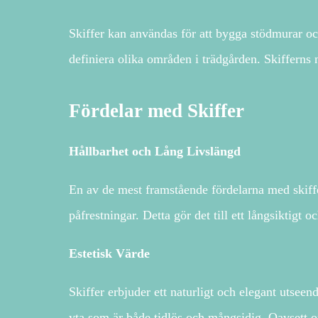
Skiffer kan användas för att bygga stödmurar och
definiera olika områden i trädgården. Skifferns 
Fördelar med Skiffer
Hållbarhet och Lång Livslängd
En av de mest framstående fördelarna med skiffe
påfrestningar. Detta gör det till ett långsiktig
Estetisk Värde
Skiffer erbjuder ett naturligt och elegant utsee
yta som är både tidlös och mångsidig. Oavsett om