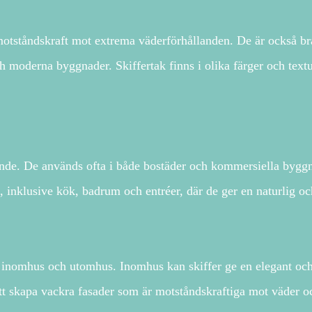
motståndskraft mot extrema väderförhållanden. De är också bra
och moderna byggnader. Skiffertak finns i olika färger och text
alande. De används ofta i både bostäder och kommersiella byggn
, inklusive kök, badrum och entréer, där de ger en naturlig oc
inomhus och utomhus. Inomhus kan skiffer ge en elegant och
tt skapa vackra fasader som är motståndskraftiga mot väder o