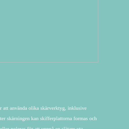
r att använda olika skärverktyg, inklusive
Efter skärningen kan skifferplattorna formas och
ller poleras för att uppnå en slätare yta.