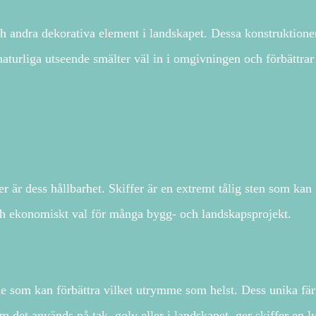
 andra dekorativa element i landskapet. Dessa konstruktioner 
naturliga utseende smälter väl in i omgivningen och förbättrar
r är dess hållbarhet. Skiffer är en extremt tålig sten som ka
t och ekonomiskt val för många bygg- och landskapsprojekt.
nde som kan förbättra vilket utrymme som helst. Dess unika färg
 det används på tak, golv eller i landskapet, ger skiffer en ly