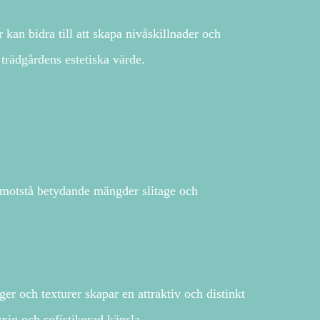
kan bidra till att skapa nivåskillnader och
 trädgårdens estetiska värde.
n motstå betydande mängder slitage och
er och texturer skapar en attraktiv och distinkt
xig och sofistikerad känsla.