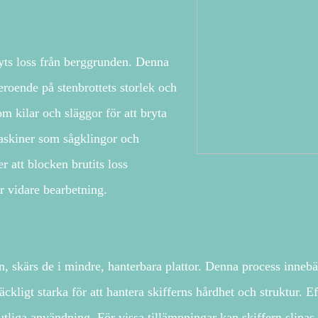
bryts loss från berggrunden. Denna
roende på stenbrottets storlek och
m kilar och släggor för att bryta
askiner som sågklingor och
r att blocken brutits loss
ör vidare bearbetning.
, skärs de i mindre, hanterbara plattor. Denna process innebä
äckligt starka för att hantera skifferns hårdhet och struktur. 
utliga användning. För vissa tillämpningar kan skiffern slipas e