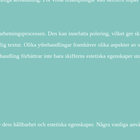
rbetningsprocessen. Den kan innefatta polering, vilket ger ski
rlig textur. Olika ytbehandlingar framhäver olika aspekter av 
handling förbättrar inte bara skifferns estetiska egenskaper u
 dess hållbarhet och estetiska egenskaper. Några vanliga anv