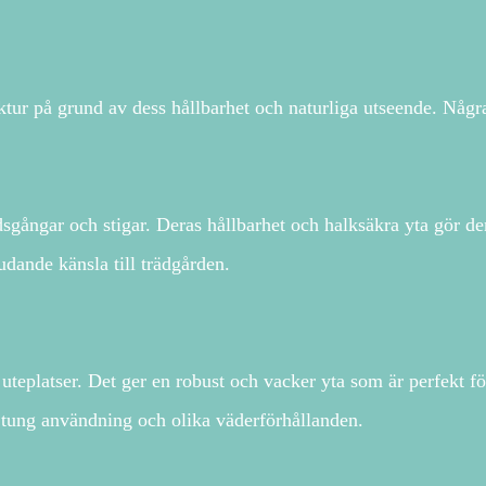
tektur på grund av dess hållbarhet och naturliga utseende. Någ
dsgångar och stigar. Deras hållbarhet och halksäkra yta gör dem
dande känsla till trädgården.
h uteplatser. Det ger en robust och vacker yta som är perfekt
e tung användning och olika väderförhållanden.