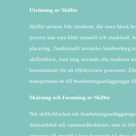
Utvinning av Skiffer
Skiffer utvinns från stenbrott, där stora block 
process kan vara både manuell och maskinell, be
placering. Traditionellt användes handverktyg so
skifferblock, men idag används ofta moderna m
borrmaskiner för att effektivisera processen. Efte
transporteras de till bearbetningsanläggningar f
Skärning och Formning av Skiffer
När skifferblocken når bearbetningsanläggningen
diamantblad och vattenstråleskärare, som är tillr
anpassas till specifika krav beroende på deras sl