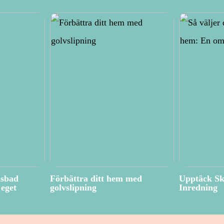
isbad
Förbättra ditt hem med
Upptäck Sk
eget
golvslipning
Inredning