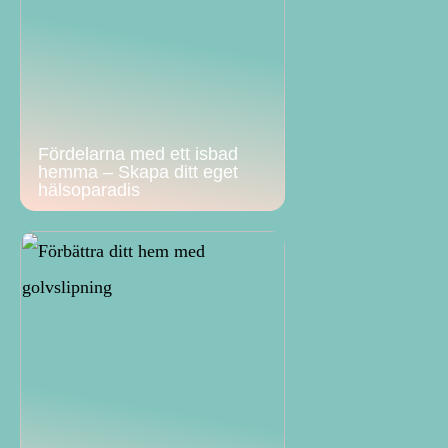
Fördelarna med ett isbad
hemma – Skapa ditt eget
hälsoparadis