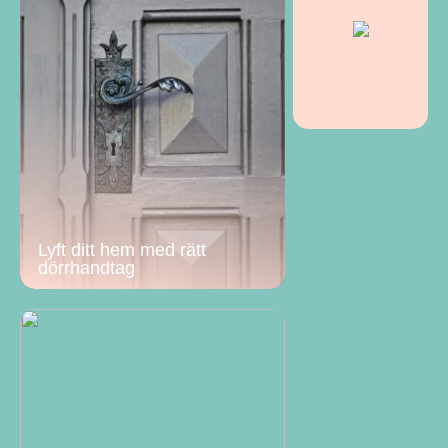
Lyft ditt hem med rätt
dörrhandtag